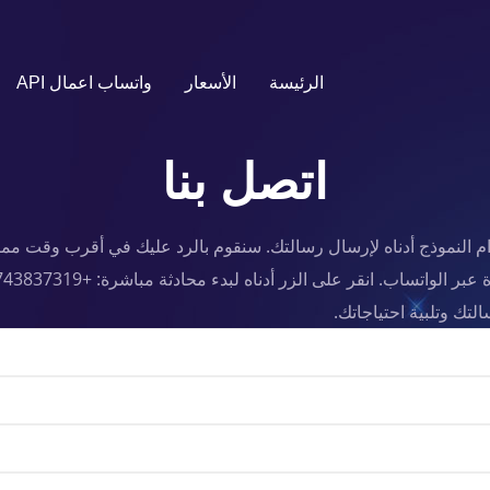
الرئيسة
الأسعار
واتساب اعمال API
اتصل بنا
م النموذج أدناه لإرسال رسالتك. سنقوم بالرد عليك في أقرب وقت مم
عبر الواتساب. انقر على الزر أدناه لبدء محادثة مباشرة:
+17743837319
لتك وتلبية احتياجاتك.