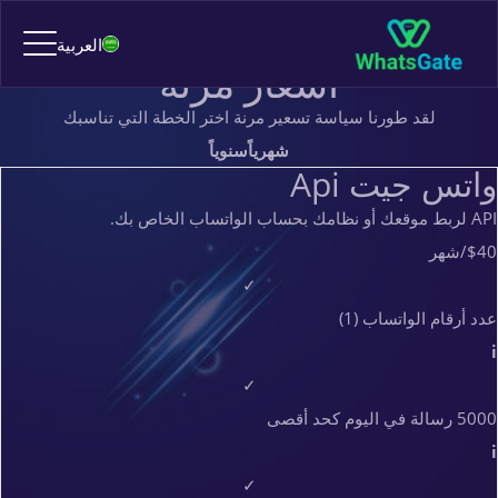
الأسعار
العربية
الأسعار
أسعار مرنة
لقد طورنا سياسة تسعير مرنة اختر الخطة التي تناسبك
شهرياً
سنوياً
واتس جيت Api
API لربط موقعك أو نظامك بحساب الواتساب الخاص بك.
$40
/شهر
✓
عدد أرقام الواتساب (1)
i
✓
5000 رسالة في اليوم كحد أقصى
i
✓