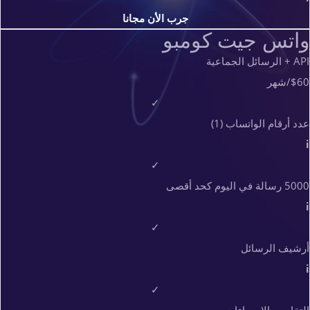
جرب الأن مجانا
واتس جيت كومبو
API + الرسائل الجماعية
$60
/شهر
✓
عدد أرقام الواتساب (1)
i
✓
5000 رسالة في اليوم كحد أقصى
i
✓
أرشيف الرسائل
i
✓