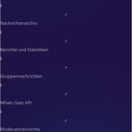
i
✓
Nachrichtenarchiv
i
✓
Berichte und Statistiken
i
×
Gruppennachrichten
i
✓
Whats Gate API
i
✓
Moderatorenrechte