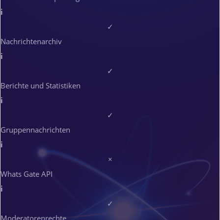
i
✓
Nachrichtenarchiv
i
✓
Berichte und Statistiken
i
✓
Gruppennachrichten
i
×
Whats Gate API
i
✓
Moderatorenrechte