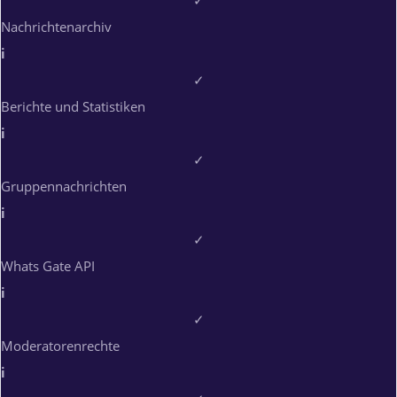
✓
Nachrichtenarchiv
i
✓
Berichte und Statistiken
i
✓
Gruppennachrichten
i
✓
Whats Gate API
i
✓
Moderatorenrechte
i